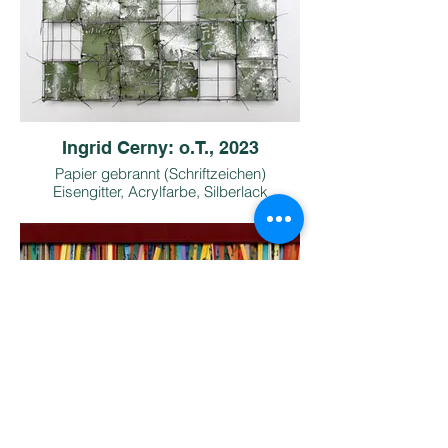
Ingrid Cerny: o.T., 2023
Papier gebrannt (Schriftzeichen)
Eisengitter, Acrylfarbe, Silberlack
30 x 30 x 5 cm
Copyright: I. Cerny, Bildrecht
Foto: M. Seif
Preis inkl. 13 % Ust.: € 700,-