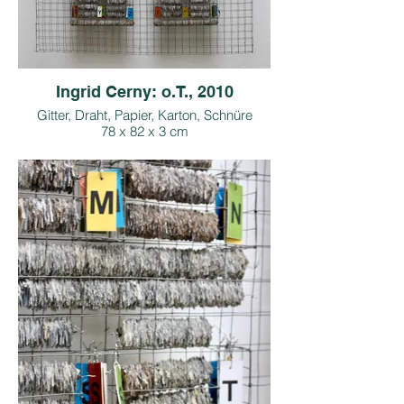
Ingrid Cerny: o.T., 2010
Gitter, Draht, Papier, Karton, Schnüre
78 x 82 x 3 cm
Copyright: I. Cerny, Bildrecht
Foto: M. Seif
Preis inkl. 13 % Ust.: € 3.090,-