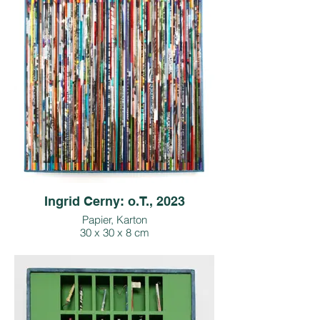
Copyright: I. Cerny, Bildrecht
Foto: M. Seif
Preis inkl. 13 % Ust.: € 1.500,-
Ingrid Cerny: o.T., 2023
Papier, Karton
30 x 30 x 8 cm
Copyright: I. Cerny, Bildrecht
Foto: M. Seif
Preis inkl. 13 % Ust.: € 1.000,-