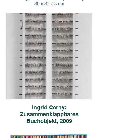
30 x 30 x 5 cm
Copyright: I. Cerny, Bildrecht
Foto: M. Seif
Preis inkl. 13 % Ust.: € 1.000,-
Ingrid Cerny:
Zusammenklappbares
Buchobjekt, 2009
Holz, Papier
100 x 20 x 2 cm